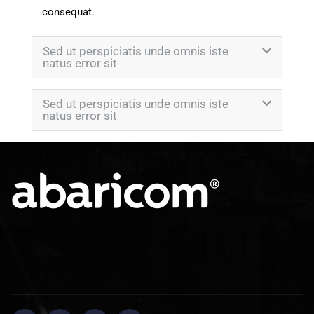
consequat.
Sed ut perspiciatis unde omnis iste
natus error sit
Sed ut perspiciatis unde omnis iste
natus error sit